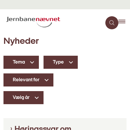
Nyheder
Tema
Type
Relevant for
Vælg år
Høringssvar om