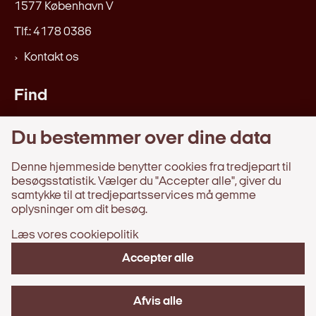
1577 København V
Tlf.: 4178 0386
Kontakt os
Find
Love og regler
Du bestemmer over dine data
Afgørelser, beretninger, m.v.
Webtilgængelighedserklæring
Denne hjemmeside benytter cookies fra tredjepart til
besøgsstatistik. Vælger du "Accepter alle", giver du
samtykke til at tredjepartsservices må gemme
Information
oplysninger om dit besøg.
Læs vores cookiepolitik
Behandling af persondata
Om hjemmesiden
Accepter alle
Tilgængelighedserklæring
Cookies
Afvis alle