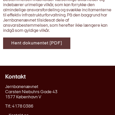
indebærer urimelige vilkår, som kan forrykke den
almindelige ansvarsfordeling og svække incitamenterne
til effektiv infrastrukturforvaltning. På den baggrund har
Jernbanenævnet tilsidesat dele af
ansvarsbestemmelsen, som herefter ikke længere kan
indgå som gyldige vilkår.
Hent dokumentet (PDF)
Kontakt
Jernbanenævnet
Carsten Niebuhrs Gade 43
1577 København V
Tlf.: 4178 0386