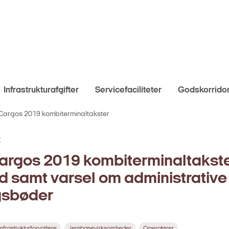
Infrastrukturafgifter
Servicefaciliteter
Godskorrido
Cargos 2019 kombiterminaltakster
E
rgos 2019 kombiterminaltakste
 samt varsel om administrative
gsbøder
Infrastrukturforvaltere
Jernbanevirksomheder
Operatører