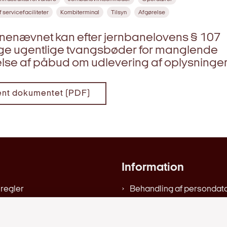
 servicefaciliteter
Kombiterminal
Tilsyn
Afgørelse
nenævnet kan efter jernbanelovens § 107
e ugentlige tvangsbøder for manglende
lse af påbud om udlevering af oplysninge
nt dokumentet (PDF)
Information
 regler
Behandling af persondat
er, beretninger, m.v.
Om hjemmesiden
ængelighedserklæring
Tilgængelighedserklæri