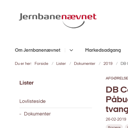
Om Jernbanenævnet
Markedsadgang
Du er her:
Forside
Lister
Dokumenter
2019
DB 
AFGØRELS
Lister
DB Ca
Påbud
Lovlisteside
tvan
Dokumenter
26-02-2019
Borgere