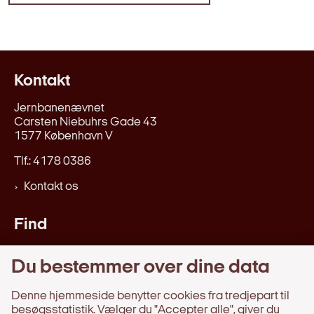
Kontakt
Jernbanenævnet
Carsten Niebuhrs Gade 43
1577 København V
Tlf.: 4178 0386
Kontakt os
Find
Love og regler
Du bestemmer over dine data
Afgørelser, beretninger, m.v.
Webtilgængelighedserklæring
Denne hjemmeside benytter cookies fra tredjepart til
besøgsstatistik. Vælger du "Accepter alle", giver du