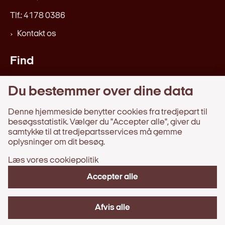
Tlf.: 4178 0386
Kontakt os
Find
Love og regler
Du bestemmer over dine data
Afgørelser, beretninger, m.v.
Webtilgængelighedserklæring
Denne hjemmeside benytter cookies fra tredjepart til
besøgsstatistik. Vælger du "Accepter alle", giver du
samtykke til at tredjepartsservices må gemme
Information
oplysninger om dit besøg.
Læs vores cookiepolitik
Behandling af persondata
Om hjemmesiden
Accepter alle
Tilgængelighedserklæring
Cookies
Afvis alle