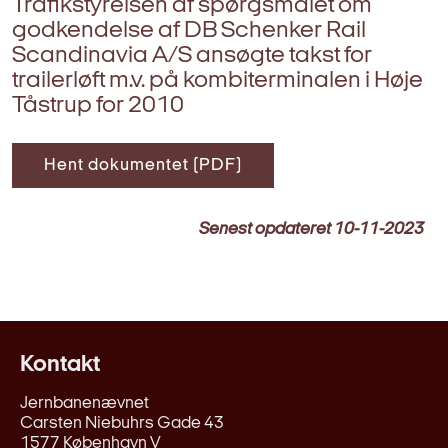
Trafikstyrelsen af spørgsmålet om
godkendelse af DB Schenker Rail
Scandinavia A/S ansøgte takst for
trailerløft m.v. på kombiterminalen i Høje
Tåstrup for 2010
Hent dokumentet (PDF)
Senest opdateret
10-11-2023
Kontakt
Jernbanenævnet
Carsten Niebuhrs Gade 43
1577 København V