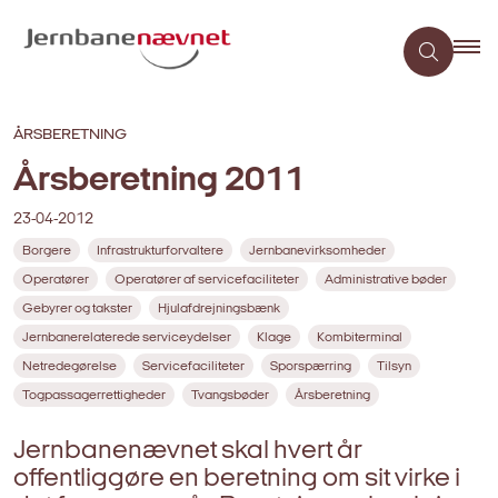
ÅRSBERETNING
Årsberetning 2011
23-04-2012
Borgere
Infrastrukturforvaltere
Jernbanevirksomheder
Operatører
Operatører af servicefaciliteter
Administrative bøder
Gebyrer og takster
Hjulafdrejningsbænk
Jernbanerelaterede serviceydelser
Klage
Kombiterminal
Netredegørelse
Servicefaciliteter
Sporspærring
Tilsyn
Togpassagerrettigheder
Tvangsbøder
Årsberetning
Jernbanenævnet skal hvert år
offentliggøre en beretning om sit virke i