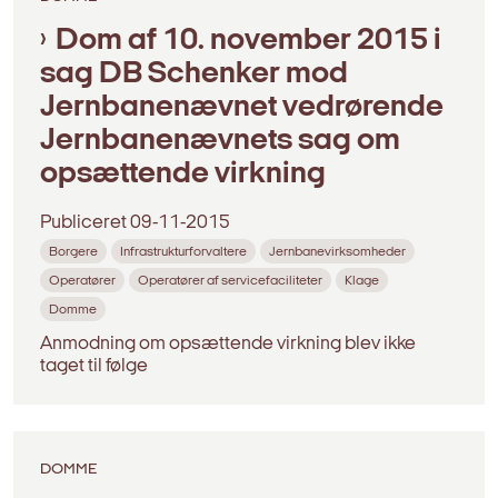
Dom af 10. november 2015 i
sag DB Schenker mod
Jernbanenævnet vedrørende
Jernbanenævnets sag om
opsættende virkning
Publiceret
09-11-2015
Borgere
Infrastrukturforvaltere
Jernbanevirksomheder
Operatører
Operatører af servicefaciliteter
Klage
Domme
Anmodning om opsættende virkning blev ikke
taget til følge
DOMME