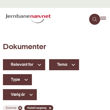
Dokumenter
Relevant for
Tema
Type
Vælg år
Domme
Nulstil søgning