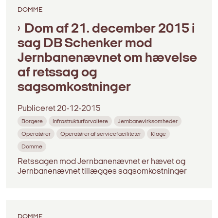
DOMME
Dom af 21. december 2015 i
sag DB Schenker mod
Jernbanenævnet om hævelse
af retssag og
sagsomkostninger
Publiceret
20-12-2015
Borgere
Infrastrukturforvaltere
Jernbanevirksomheder
Operatører
Operatører af servicefaciliteter
Klage
Domme
Retssagen mod Jernbanenævnet er hævet og
Jernbanenævnet tillægges sagsomkostninger
DOMME