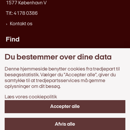
1577 København V
Tlf.: 4178 0386
Kontakt os
Find
Love og regler
Du bestemmer over dine data
Afgørelser, beretninger, m.v.
Webtilgængelighedserklæring
Denne hjemmeside benytter cookies fra tredjepart til
besøgsstatistik. Vælger du "Accepter alle", giver du
samtykke til at tredjepartsservices må gemme
Information
oplysninger om dit besøg.
Læs vores cookiepolitik
Behandling af persondata
Om hjemmesiden
Accepter alle
Tilgængelighedserklæring
Cookies
Afvis alle