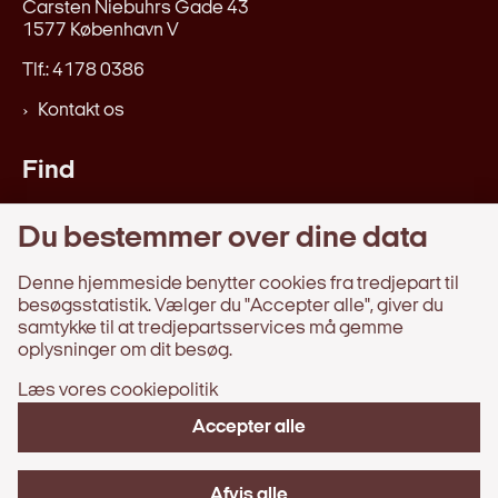
Carsten Niebuhrs Gade 43
1577 København V
Tlf.: 4178 0386
Kontakt os
Find
Love og regler
Du bestemmer over dine data
Afgørelser, beretninger, m.v.
Webtilgængelighedserklæring
Denne hjemmeside benytter cookies fra tredjepart til
besøgsstatistik. Vælger du "Accepter alle", giver du
samtykke til at tredjepartsservices må gemme
Information
oplysninger om dit besøg.
Læs vores cookiepolitik
Behandling af persondata
Om hjemmesiden
Accepter alle
Tilgængelighedserklæring
Cookies
Afvis alle