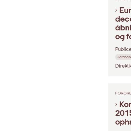
Eur
dece
åbni
og f
Public
Jernban
Direkt
FOROR
Kom
2015
ophæ