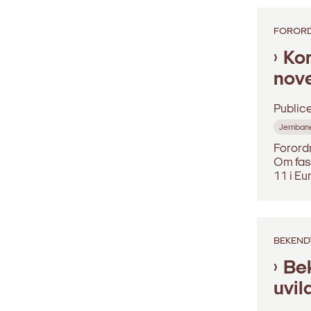
FOROR
Kom
nov
Public
Jernban
Forord
Om fast
11 i Eu
BEKEND
Bek
uvil