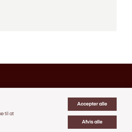
a
Accepter alle
ng
 til at
Afvis alle