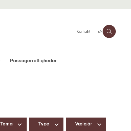
Kontakt
EN
r
Passagerrettigheder
Tema
Type
Vælg år