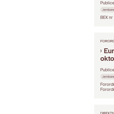
Public
Jernban
BEK nr
FOROR
Eur
okto
Public
Jernban
Forord
Forord
DIREKTI