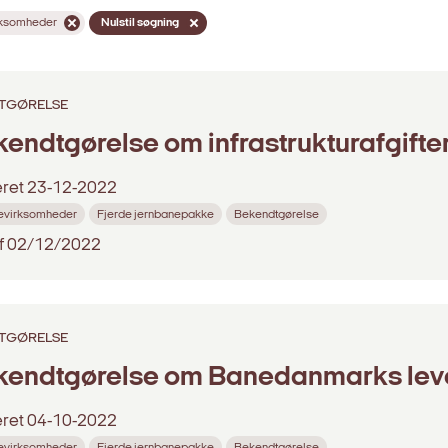
rksomheder
Nulstil søgning
TGØRELSE
endtgørelse om infrastrukturafgifter
eret
23-12-2022
evirksomheder
Fjerde jernbanepakke
Bekendtgørelse
f 02/12/2022
TGØRELSE
kendtgørelse om Banedanmarks leve
eret
04-10-2022
evirksomheder
Fjerde jernbanepakke
Bekendtgørelse