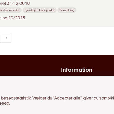
eret
31-12-2016
evirksomheder
Fjerde jernbanepakke
Forordning
ning 10/2015
Information
 regler
Behandling af persondat
er, beretninger, m.v.
Om hjemmesiden
ængelighedserklæring
Tilgængelighedserklæri
besøgsstatistik. Vælger du "Accepter alle", giver du samtykke
Cookies
esøg.