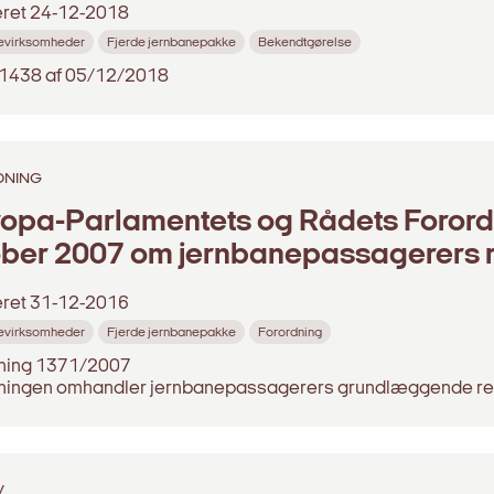
eret
24-12-2018
evirksomheder
Fjerde jernbanepakke
Bekendtgørelse
 1438 af 05/12/2018
DNING
opa-Parlamentets og Rådets Forordn
ber 2007 om jernbanepassagerers re
eret
31-12-2016
evirksomheder
Fjerde jernbanepakke
Forordning
ning 1371/2007
ningen omhandler jernbanepassagerers grundlæggende rett
V