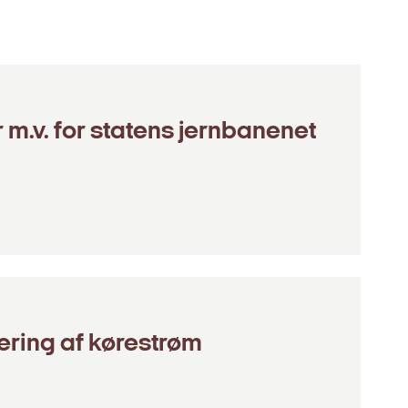
 m.v. for statens jernbanenet
ring af kørestrøm