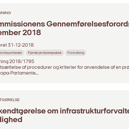
DNING
missionens Gennemførelsesforordni
ember 2018
eret
31-12-2018
evirksomheder
Fjerde jernbanepakke
Forordning
ning 2018/1795
sættelse af procedurer og kriterier for anvendelse af en prøv
ropa-Parlamente...
TGØRELSE
endtgørelse om infrastrukturforval
dighed