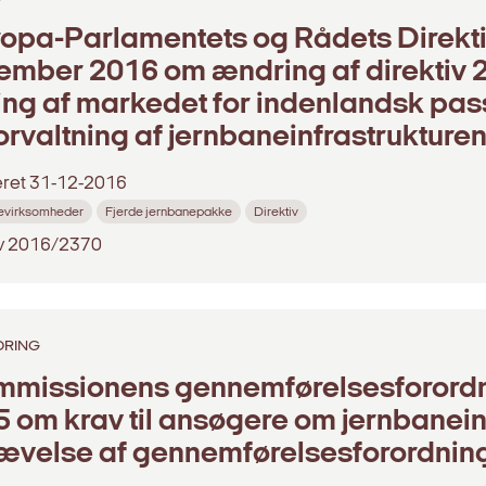
opa-Parlamentets og Rådets Direkti
mber 2016 om ændring af direktiv 2
ng af markedet for indenlandsk pa
orvaltning af jernbaneinfrastrukture
eret
31-12-2016
evirksomheder
Fjerde jernbanepakke
Direktiv
iv 2016/2370
DRING
missionens gennemførelsesforordni
 om krav til ansøgere om jernbanein
velse af gennemførelsesforordning