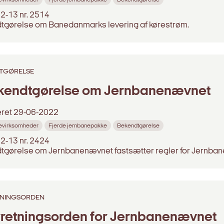
2-13 nr. 2514
tgørelse om Banedanmarks levering af kørestrøm.
TGØRELSE
kendtgørelse om Jernbanenævnet
eret
29-06-2022
evirksomheder
Fjerde jernbanepakke
Bekendtgørelse
2-13 nr. 2424
tgørelse om Jernbanenævnet fastsætter regler for Jernba
NINGSORDEN
rretningsorden for Jernbanenævnet