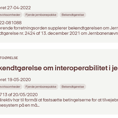
eret
27-04-2022
evirksomheder
Fjerde jernbanepakke
Bekendtgørelse
2022-081088
ende forretningsorden supplerer bekendtgørelsen om Je
dtgørelse nr. 2424 af 13. december 2021 om Jernbanenævne
TGØRELSE
endtgørelse om interoperabilitet i 
eret
19-05-2020
evirksomheder
Fjerde jernbanepakke
Bekendtgørelse
 713 af 20/05/2020
irektiv har til formål at fastsætte betingelserne for at tilvej
nesystem på en må...