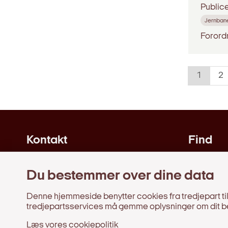
Public
Jernban
Forord
1
2
Kontakt
Find
Jernbanenævnet
Love og
Carsten Niebuhrs Gade 43
Du bestemmer over dine data
Afgørels
1577 København V
Webtilg
Denne hjemmeside benytter cookies fra tredjepart til 
Tlf.: 4178 0386
tredjepartsservices må gemme oplysninger om dit b
Kontakt os
Læs vores cookiepolitik