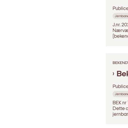
Public
Jernban
J.nr. 
Nærvær
(beken
BEKEND
Bek
Public
Jernban
BEK nr
Dette d
jernba