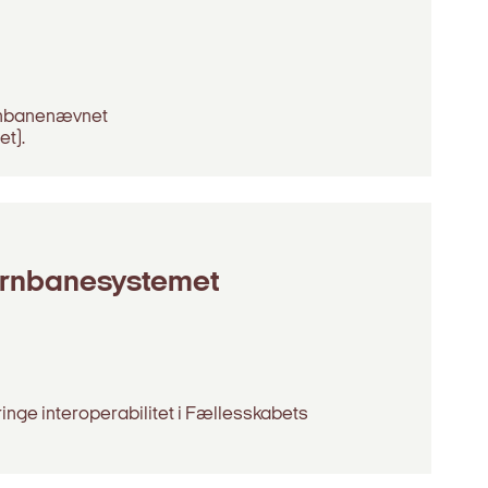
rnbanenævnet
t).
jernbanesystemet
ebringe interoperabilitet i Fællesskabets