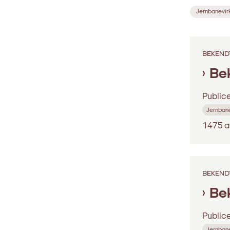
Jernbanevi
BEKEND
Bek
Public
Jernban
1475 a
BEKEND
Be
Public
Jernban